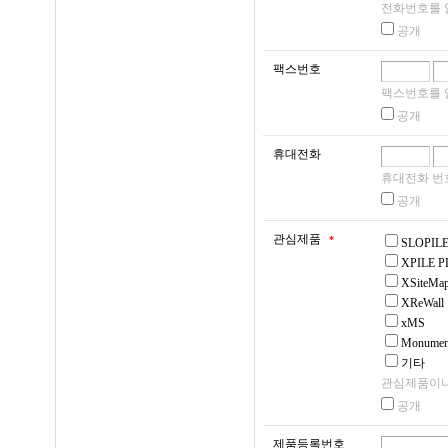
전화번호를 
- 보유기간 : 준영구
공개
4. 제 2항 또는 
- 관련법령 :
니하는 경우, 회사
팩스번호
팩스번호를 
공개
제7조 (계약 사항의
휴대전화
3. 개인정보처리 위
휴대전화 번
1. 회원은 회원 가
공개
① <씨이지>('건
을 해야 하며 회원
위하여 다음과 같이
관심제품
*
원에게 있습니다.
SLOPIL
XPILE P
② <씨이지>('http:
2. 회원이 이용 
XSiteMa
탁계약 체결시 개인
통해 회원탈퇴를 회
XReWall
인정보 처리금지, 
xMS
원 탈퇴를 즉시 처
Monumen
관리․감독, 손해배상
기타
수탁자가 개인정보를
관심제품이나
제 3 장 회원의 개
공개
③ 위탁업무의 내용
제품등록번호