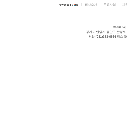
>(‘사이트URL’이
의무를 집니다. 단,
회사소개
주요사업
제
다.
서비스를 일시 중단
③ 정보주체가 개인
3. 회사는 제 3장
에는 <기관/회사명>
수합니다.
©2009 씨이
를 완료할 때까지 
경기도 안양시 동안구 관평로 176
4. 회사는 회원으
전화 (031)383-6864 팩스 
④ 제1항에 따른 
당하다고 인정할 경
등 대리인을 통하여
시 일정 기간이 소
별지 제11호 서식
합니다.
제10조 (회원의 의
5. 처리하는 개인정
1. 회원은 본 약관
① <씨이지>('http:
통지하는 사항과 기
음의 개인정보 항목
타 회사의 업무에 
2. 회원의 ID와 
1<홈페이지 회원가입
부여된 ID와 비밀번
- 필수항목 : 개인