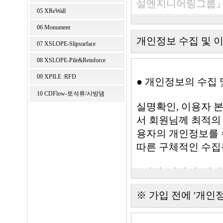
설엔지니어링그룹』,『
05 XReWall
06 Monument
개인정보 수집 및 이
제2조 (목적)
07 XSLOPE-Slipsurface
08 XSLOPE-Pile&Reinforce
이 약관은 씨이지(이하
09 XPILE :RFD
비스(이하 "사이트"
● 개인정보의 수집
무 및 책임사항을 
10 CDFlow-토석류/사방댐
실명확인, 이용자 
서 회원님께 최적의
제3조 (약관의 효력
용자의 개인정보를 
따른 구체적인 수집
① 본 약관은 회원
이 발생됩니다.
- 성명, 아이디, 비
② 회사가 약관을 
개인의견 표출과 관
※ 가입 전에 '개인
행 약관과 함께 서
이용에 따른 본인 
일까지 공지하며, 