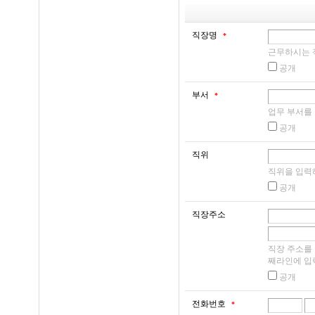
접속빈도 파악 또는
1. 사이트는 위 제
정보를 처리합니다.
접수 순서대로 이용
직장명
*
2. 사이트는 다음 
근무하시는 
제한할 수 있고, 그
공개
① 서비스 관련 설
부서
*
② 기술상 지장이 
2. 개인정보 파일 
업무 부서를
③ 기타 회사의 사
('http://www.
공개
32조에 따라 등록
3. 사이트는 다음 
직위
다.
직위을 입력
를 승낙하지 아니 할
공개
① 비 실명으로 가
1. 개인정보 파일명
② 회원 정보 기입 
- 개인정보 항목 : 
직장주소
③ 제21조에 의하여
택전화번호, 성별, 로
은 사실이 있거나 회
직장 주소를
사전화번호, 직업, 취
째라인에 입
는 경우
로그, 자격증 보유
공개
④ 기타 회원으로 
- 수집방법 : 홈페이
전화번호
있다고 판단되는 경
*
- 보유근거 : 서비