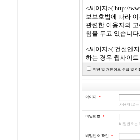
③ 약관을 개정할 
- 이메일 주소, 전화
<씨이지>('http:/
계약에만 적용되고 
서비스 변경 및 이
보보호법에 따라 이
관조항이 그대로 적
만처리 등을 위한 
관련한 이용자의 고
하는 회원의 동의절
이용자 동의 및 선택
침을 두고 있습니다
조 제 2항의 공지
나 이벤트 정보, 각
다는 이의를 표시하
<씨이지>('건설엔
④ 회원은 변경된 
- 이용자의 IP주소
하는 경우 웹사이트
며, 변경된 약관의
방지, 통계학적 분
의 변경 사항에 동
약관 및 개인정보 수집 및 
○ 본 방침은부터 20
- 기타 선택항목
개인맞춤서비스를 
제4조 (약관 외 준칙
1. 개인정보의 처리 목적
아이디
*
니어링그룹')은(는
사용자 ID는
본 약관에 명시되지
● 수집하는 개인정
개인정보는 다음의 
업법, 정보통신망 이
비밀번호
*
경될 시에는 사전동
릅니다.
비밀번호는 6
- 필수항목 : 아이디
직장주소, 전화번호
비밀번호 확인
가. 홈페이지 회원가
*