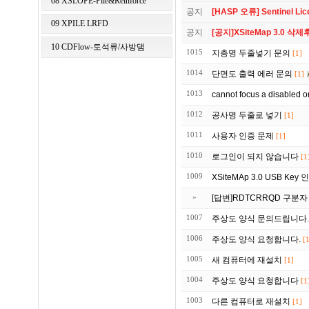
08 XSLOPE-Pile&Reinforce
공지
[HASP 오류] Sentinel Lic
09 XPILE LRFD
공지
[공지]XSiteMap 3.0 
10 CDFlow-토석류/사방댐
1015
지층명 두줄넣기 문의
[1]
1014
단면도 출력 에러 문의
[1]
1013
cannot focus a disabled 
1012
공사명 두줄로 넣기
[1]
1011
사용자 인증 문제
[1]
1010
로그인이 되지 않습니다
[1
1009
XSiteMAp 3.0 USB Ke
»
[답변]RDTCRRQD 구분자
1007
주상도 양식 문의드립니다.
1006
주상도 양식 요청합니다.
[
1005
새 컴퓨터에 재설치
[1]
1004
주상도 양식 요청합니다
[1
1003
다른 컴퓨터로 재설치
[1]