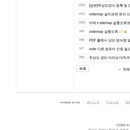
1002
[답변]주상도양식 등록 및
1001
xsitemap 설치관련 문의 
1000
어제 x sitemap 실행오
999
xsitemap 실행오류
[1]
998
997
xsite 다른 컴퓨터 인증 필
996
주상도 관리 미리보기/치우
목록
첫페
회사소개
주요사업
제
©2009 씨이
경기도 안양시 동안구 관평로 176