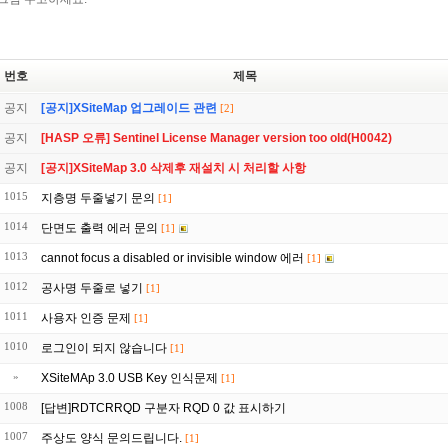
번호
제목
공지
[공지]XSiteMap 업그레이드 관련
[2]
공지
[HASP 오류] Sentinel License Manager version too old(H0042)
공지
[공지]XSiteMap 3.0 삭제후 재설치 시 처리할 사항
1015
지층명 두줄넣기 문의
[1]
1014
단면도 출력 에러 문의
[1]
1013
cannot focus a disabled or invisible window 에러
[1]
1012
공사명 두줄로 넣기
[1]
1011
사용자 인증 문제
[1]
1010
로그인이 되지 않습니다
[1]
»
XSiteMAp 3.0 USB Key 인식문제
[1]
1008
[답변]RDTCRRQD 구분자 RQD 0 값 표시하기
1007
주상도 양식 문의드립니다.
[1]