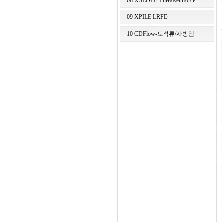
08 XSLOPE-Pile&Reinforce
09 XPILE LRFD
10 CDFlow-토석류/사방댐