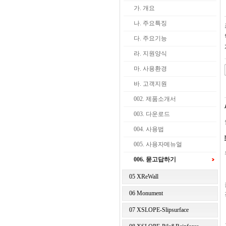
가. 개요
나. 주요특징
다. 주요기능
라. 지원양식
마. 사용환경
바. 고객지원
002. 제품소개서
003. 다운로드
004. 사용법
005. 사용자메뉴얼
006. 묻고답하기
05 XReWall
06 Monument
07 XSLOPE-Slipsurface