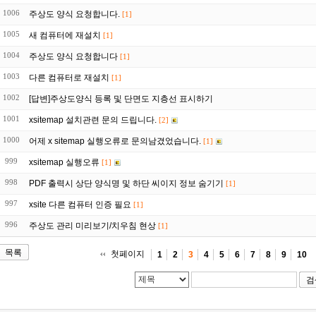
1006
주상도 양식 요청합니다.
[1]
1005
새 컴퓨터에 재설치
[1]
1004
주상도 양식 요청합니다
[1]
1003
다른 컴퓨터로 재설치
[1]
1002
[답변]주상도양식 등록 및 단면도 지층선 표시하기
1001
xsitemap 설치관련 문의 드립니다.
[2]
1000
어제 x sitemap 실행오류로 문의남겼었습니다.
[1]
999
xsitemap 실행오류
[1]
998
PDF 출력시 상단 양식명 및 하단 씨이지 정보 숨기기
[1]
997
xsite 다른 컴퓨터 인증 필요
[1]
996
주상도 관리 미리보기/치우침 현상
[1]
목록
첫페이지
1
2
3
4
5
6
7
8
9
10
검