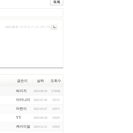
목록
2025.08.01
10:56:35 (*.122.140.174)
글쓴이
날짜
조회수
씨이지
2024-09-20
270646
아카나미
2025-07-30
19712
머찐이
2025-05-07
24371
YY
2025-04-28
24193
케이이알
2024-12-11
52055