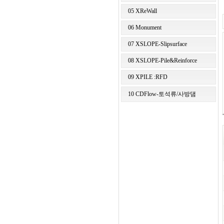
05 XReWall
06 Monument
07 XSLOPE-Slipsurface
08 XSLOPE-Pile&Reinforce
09 XPILE :RFD
10 CDFlow-토석류/사방댐