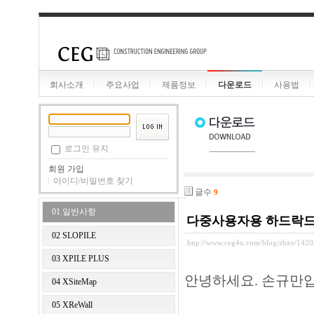
회사소개
주요사업
제품정보
다운로드
사용법
로그인 유지
회원 가입
아이디/비밀번호 찾기
글수
9
01 일반사항
다중사용자용 하드락드라이브(
02 SLOPILE
http://www.ceg4u.com/blog/zbxe/1420
03 XPILE PLUS
안녕하세요. 손규만입
04 XSiteMap
05 XReWall