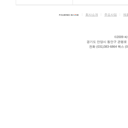
회사소개
주요사업
제
©2009 씨이
경기도 안양시 동안구 관평로 176
전화 (031)383-6864 팩스 