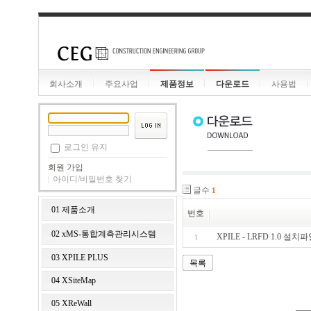
회사소개
주요사업
제품정보
다운로드
사용법
로그인 유지
회원 가입
아이디/비밀번호 찾기
글수
1
01 제품소개
번호
02 xMS-통합계측관리시스템
XPILE - LRFD 1.0 설치
1
03 XPILE PLUS
목록
04 XSiteMap
05 XReWall